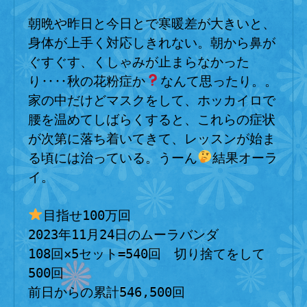
の
朝晩や昨日と今日とで寒暖差が大きいと、
身体が上手く対応しきれない。朝から鼻が
ぐすぐす、くしゃみが止まらなかった
り‥‥秋の花粉症か
なんて思ったり。。

家の中だけどマスクをして、ホッカイロで
腰を温めてしばらくすると、これらの症状
が次第に落ち着いてきて、レッスンが始ま
る頃には治っている。うーん
結果オーラ
イ。

目指せ100万回

2023年11月24日のムーラバンダ

108回×5セット=540回　切り捨てをして
500回
