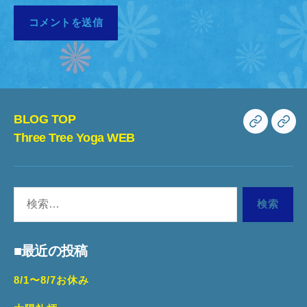
BLOG TOP
BLOG
Th
Three Tree Yoga WEB
TOP
Tre
Yo
検
WE
索
対
■最近の投稿
象:
8/1〜8/7お休み