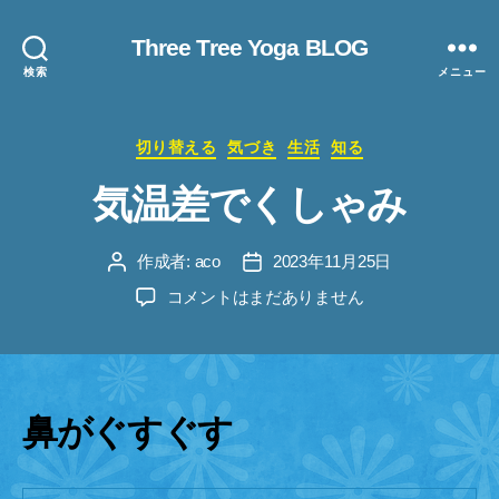
Three Tree Yoga BLOG
検索
メニュー
カ
切り替える
気づき
生活
知る
テ
気温差でくしゃみ
ゴ
リ
ー
作成者:
aco
2023年11月25日
投
投
稿
稿
気
コメントはまだありません
者
日
温
差
で
く
し
鼻がぐすぐす
ゃ
み
へ