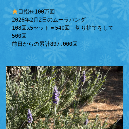
目指せ100万回
2026年2月2日のムーラバンダ
108回x5セット＝540回　切り捨てをして
500回
前日からの累計897,000回