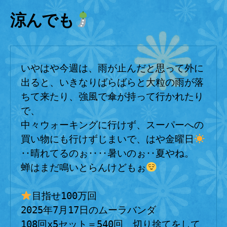
ー
キ
涼んでも
ン
グ
む
ず
いやはや今週は、雨が止んだと思って外に
か
し
出ると、いきなりばらばらと大粒の雨が落
へ
ちて来たり、強風で傘が持って行かれたり
の
で、
中々ウォーキングに行けず、スーパーへの
買い物にも行けずじまいで、はや金曜日
‥晴れてるのぉ‥‥暑いのぉ‥夏やね。
蝉はまだ鳴いとらんけどもぉ
目指せ100万回
2025年7月17日のムーラバンダ
108回x5セット＝540回　切り捨てをして