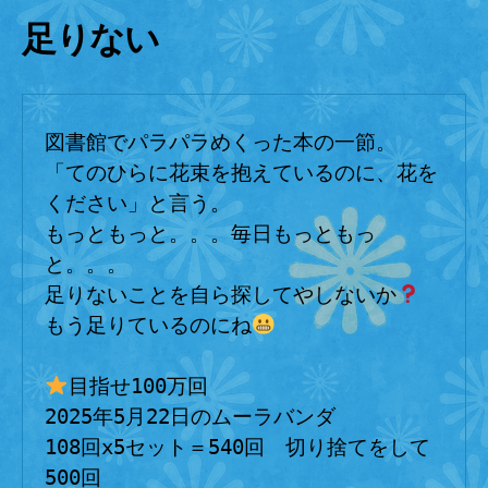
ら
足りない
に
花
束
を
図書館でパラパラめくった本の一節。
へ
「てのひらに花束を抱えているのに、花を
の
ください」と言う。
もっともっと。。。毎日もっともっ
と。。。
足りないことを自ら探してやしないか
もう足りているのにね
目指せ100万回
2025年5月22日のムーラバンダ
108回x5セット＝540回　切り捨てをして
500回