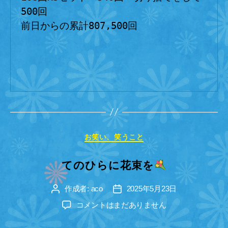
500回
前日からの累計807,500回
カ
お笑い、笑うこと
テ
ゴ
てのひらに花束を
リ
ー
作成者:
aco
2025年5月23日
投
投
稿
稿
て
コメントはまだありません
者
日
の
ひ