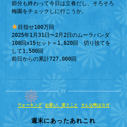
節分も終わって今日は立春だし、そろそろ
梅園をチェックしに行こうか。
目指せ100万回
2025年1月31日〜2月2日のムーラバンダ
108回x15セット＝1,620回　切り捨てを
して1,500回
前日からの累計727,000回
カ
ウォーキング
お笑い、笑うこと
そんな時はヨガ
テ
ゴ
週末にあったあれこれ
リ