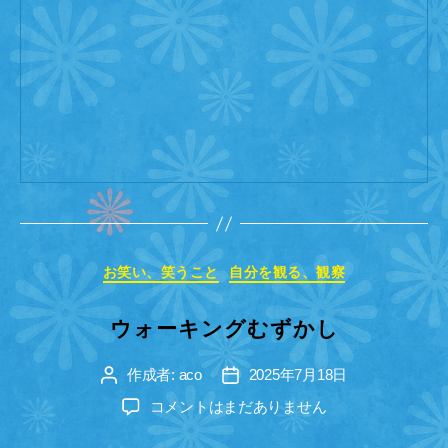
カ
お笑い、笑うこと
自分を観る、観察
テ
ゴ
ウォーキングむずかし
リ
ー
作成者:
aco
2025年7月18日
投
投
稿
稿
ウ
コメントはまだありません
者
日
ォ