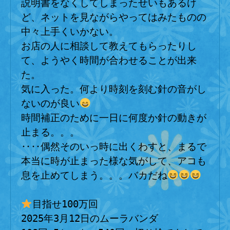
説明書をなくしてしまったせいもあるけ
ど、ネットを見ながらやってはみたものの
中々上手くいかない。
お店の人に相談して教えてもらったりし
て、ようやく時間が合わせることが出来
た。
気に入った。何より時刻を刻む針の音がし
ないのが良い
時間補正のために一日に何度か針の動きが
止まる。。。
‥‥偶然そのいっ時に出くわすと、まるで
本当に時が止まった様な気がして、アコも
息を止めてしまう。。。バカだね
目指せ100万回
2025年3月12日のムーラバンダ