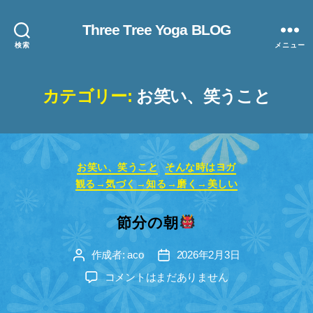
Three Tree Yoga BLOG
検索
メニュー
カテゴリー:
お笑い、笑うこと
カ
お笑い、笑うこと
そんな時はヨガ
テ
観る→気づく→知る→磨く→美しい
ゴ
リ
節分の朝
ー
作成者:
aco
2026年2月3日
投
投
稿
稿
節
コメントはまだありません
者
日
分
の