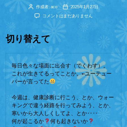
ー
作成者:
aco
2025年1月27日
投
投
稿
稿
週
コメントはまだありません
者
日
末
に
あ
切り替えて
っ
た
あ
れ
毎日色々な場面に出会す（でくわす）。
こ
れ
これが生きてるってことか。←ユーテュー
へ
バーが言ってた
の
今週は、健康診断に行こう、とか、ウォー
キングで違う経路を行ってみよう、とか、
寒いから大人しくしてよ、とか‥‥
何が起こるか
何も起きないか