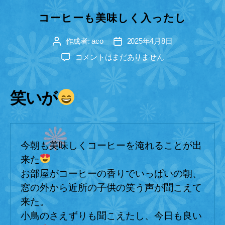
テ
ゴ
コーヒーも美味しく入ったし
リ
ー
作成者:
aco
2025年4月8日
投
投
稿
稿
コ
コメントはまだありません
者
日
ー
ヒ
ー
笑いが
も
美
味
し
今朝も美味しくコーヒーを淹れることが出
く
入
来た
っ
お部屋がコーヒーの香りでいっぱいの朝、
た
窓の外から近所の子供の笑う声が聞こえて
し
来た。
へ
の
小鳥のさえずりも聞こえたし、今日も良い