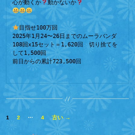
心が動くか
動かないか
目指せ100万回
2025年1月24〜26日までのムーラバンダ
108回x15セット＝1,620回　切り捨てを
して1,500回
前日からの累計723,500回
投
…
1
2
4
古い
→
稿