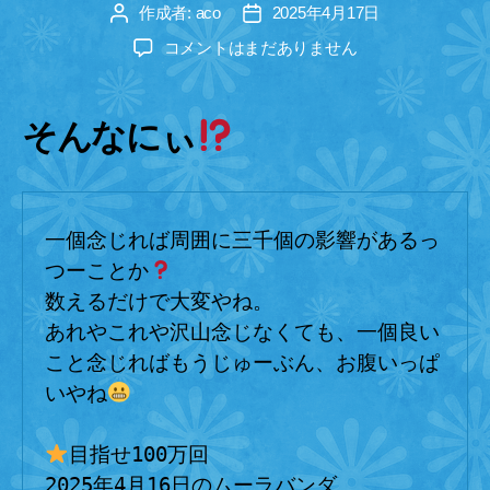
ー
作成者:
aco
2025年4月17日
投
投
稿
稿
一
コメントはまだありません
者
日
念
三
千
そんなにぃ
へ
の
一個念じれば周囲に三千個の影響があるっ
つーことか
数えるだけで大変やね。
あれやこれや沢山念じなくても、一個良い
こと念じればもうじゅーぶん、お腹いっぱ
いやね
目指せ100万回
2025年4月16日のムーラバンダ