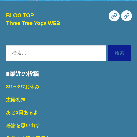
の
ペ
BLOG TOP
BLOG
Th
Three Tree Yoga WEB
ー
TOP
Tre
ジ
Yo
検
WE
送
索
り
対
■最近の投稿
象:
8/1〜8/7お休み
太陽礼拝
あと3日あるよ
感謝を思い出す