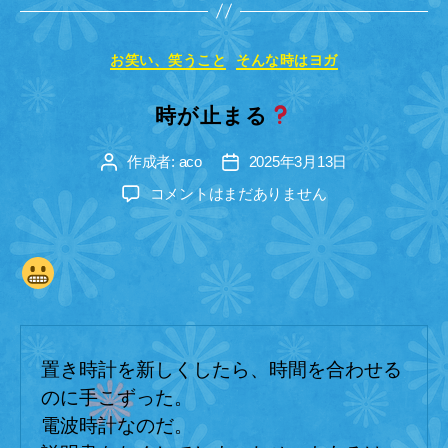
カ
お笑い、笑うこと
そんな時はヨガ
テ
ゴ
時が止まる
リ
ー
作成者:
aco
2025年3月13日
投
投
稿
稿
時
コメントはまだありません
者
日
が
止
ま
る
へ
の
置き時計を新しくしたら、時間を合わせる
のに手こずった。
電波時計なのだ。