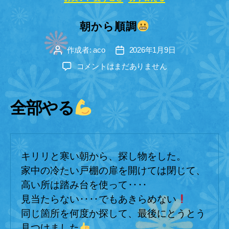
テ
ゴ
朝から順調
リ
ー
作成者:
aco
2026年1月9日
投
投
稿
稿
朝
コメントはまだありません
者
日
か
ら
順
全部やる
調
へ
の
キリリと寒い朝から、探し物をした。
家中の冷たい戸棚の扉を開けては閉じて、
高い所は踏み台を使って‥‥
見当たらない‥‥でもあきらめない
同じ箇所を何度か探して、最後にとうとう
見つけました