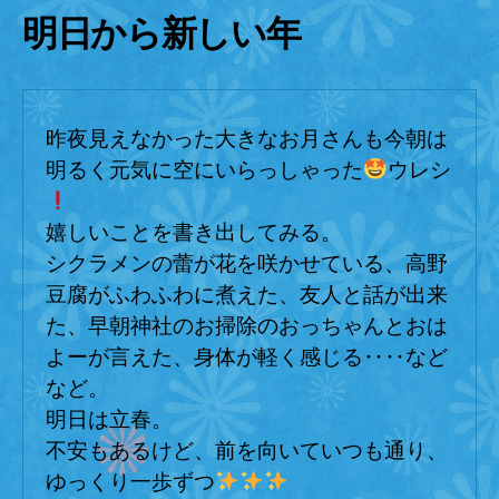
朝
明日から新しい年
へ
の
昨夜見えなかった大きなお月さんも今朝は
明るく元気に空にいらっしゃった
ウレシ
嬉しいことを書き出してみる。
シクラメンの蕾が花を咲かせている、高野
豆腐がふわふわに煮えた、友人と話が出来
た、早朝神社のお掃除のおっちゃんとおは
よーが言えた、身体が軽く感じる‥‥など
など。
明日は立春。
不安もあるけど、前を向いていつも通り、
ゆっくり一歩ずつ