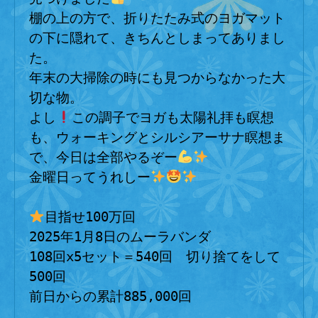
棚の上の方で、折りたたみ式のヨガマット
の下に隠れて、きちんとしまってありまし
た。
年末の大掃除の時にも見つからなかった大
切な物。
よし
この調子でヨガも太陽礼拝も瞑想
も、ウォーキングとシルシアーサナ瞑想ま
で、今日は全部やるぞー
金曜日ってうれしー
目指せ100万回
2025年1月8日のムーラバンダ
108回x5セット＝540回　切り捨てをして
500回
前日からの累計885,000回