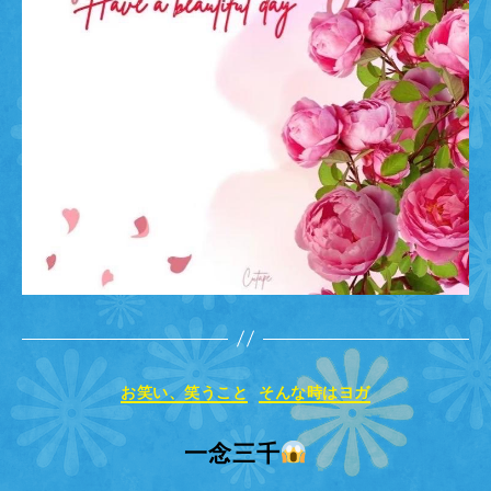
カ
お笑い、笑うこと
そんな時はヨガ
テ
ゴ
一念三千
リ