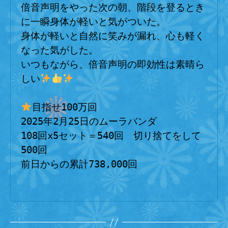
倍音声明をやった次の朝、階段を登るとき
に一瞬身体が軽いと気がついた。
身体が軽いと自然に笑みが漏れ、心も軽く
なった気がした。
いつもながら、倍音声明の即効性は素晴ら
しい
目指せ100万回
2025年2月25日のムーラバンダ
108回x5セット＝540回　切り捨てをして
500回
前日からの累計738,000回