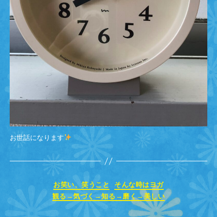
お世話になります
カ
お笑い、笑うこと
そんな時はヨガ
テ
観る→気づく→知る→磨く→美しい
ゴ