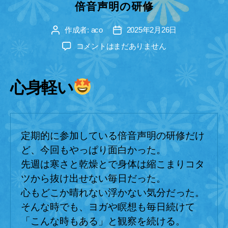
リ
倍音声明の研修
ー
作成者:
aco
2025年2月26日
投
投
稿
稿
倍
コメントはまだありません
者
日
音
声
明
心身軽い
の
研
修
へ
定期的に参加している倍音声明の研修だけ
の
ど、今回もやっぱり面白かった。
先週は寒さと乾燥とで身体は縮こまりコタ
ツから抜け出せない毎日だった。
心もどこか晴れない浮かない気分だった。
そんな時でも、ヨガや瞑想も毎日続けて
「こんな時もある」と観察を続ける。