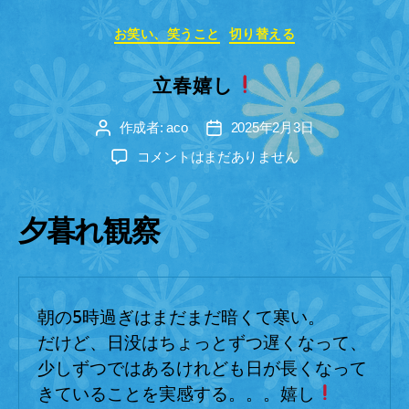
カ
お笑い、笑うこと
切り替える
テ
ゴ
立春嬉し
リ
ー
作成者:
aco
2025年2月3日
投
投
稿
稿
立
コメントはまだありません
者
日
春
嬉
し
夕暮れ観察
へ
の
朝の5時過ぎはまだまだ暗くて寒い。
だけど、日没はちょっとずつ遅くなって、
少しずつではあるけれども日が長くなって
きていることを実感する。。。嬉し