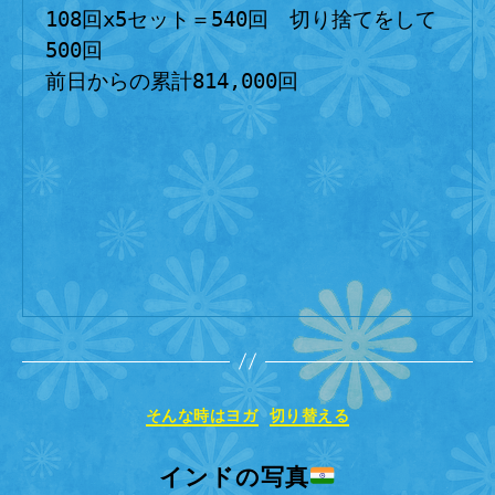
108回x5セット＝540回　切り捨てをして
500回
前日からの累計814,000回
カ
そんな時はヨガ
切り替える
テ
ゴ
インドの写真