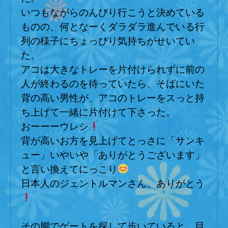
いつもながらのんびり行こうと決めている
ものの、何となーくダラダラ進んでいる行
列の様子にちょっぴり気持ちがせいてい
た。
アコは大きなトレーを片付けられずに前の
人が終わるのを待っていたら、そばにいた
背の高い男性が、アコのトレーをスっと持
ち上げて一緒に片付けて下さった。
おーーーウレシ
背が高いお方を見上げてとっさに「サンキ
ュー」いやいや「ありがとうございます」
と言い換えてにっこり
日本人のジェントルマンさん、ありがとう
その脚でゲートを探して歩いていると、目