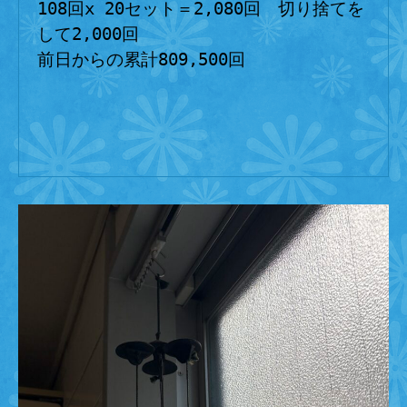
108回x 20セット＝2,080回　切り捨てを
して2,000回
前日からの累計809,500回