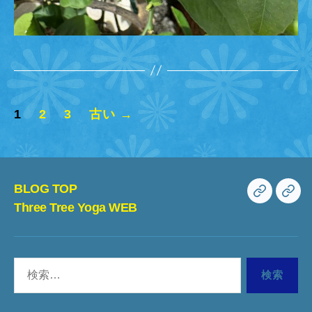
投
1
2
3
古い
→
稿
の
ペ
BLOG TOP
BLOG
Th
Three Tree Yoga WEB
ー
TOP
Tre
ジ
Yo
検
WE
送
索
り
対