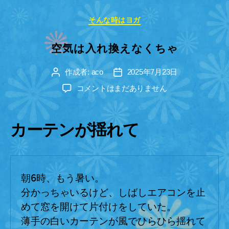
カ
そんな時はヨガ
テ
ゴ
空気は入れ換えなくちゃ
リ
ー
作成者:
aco
2025年7月23日
投
投
稿
稿
空
コメントはまだありません
者
日
気
は
入
カーテンが揺れて
れ
換
え
な
朝6時、もう暑い。
く
ち
分かっちゃいるけど、しばしエアコンを止
ゃ
めて窓を開けて片付けをしていた。
へ
薄手の白いカーテンが風でひらひら揺れて
の