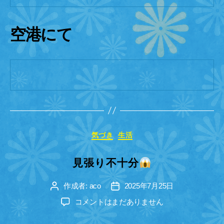
空港にて
カ
気づき
生活
テ
ゴ
見張り不十分
リ
ー
作成者:
aco
2025年7月25日
投
投
稿
稿
見
コメントはまだありません
者
日
張
り