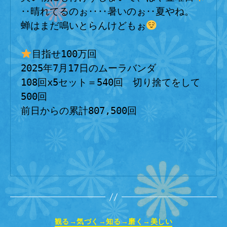
‥晴れてるのぉ‥‥暑いのぉ‥夏やね。
蝉はまだ鳴いとらんけどもぉ
目指せ100万回
2025年7月17日のムーラバンダ
108回x5セット＝540回　切り捨てをして
500回
前日からの累計807,500回
カ
観る→気づく→知る→磨く→美しい