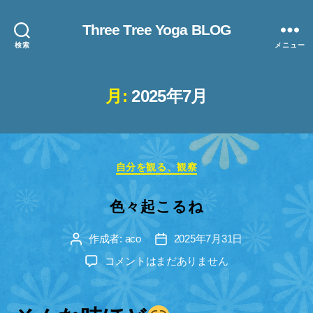
Three Tree Yoga BLOG
検索
メニュー
月:
2025年7月
カ
自分を観る、観察
テ
ゴ
色々起こるね
リ
ー
作成者:
aco
2025年7月31日
投
投
稿
稿
色々
コメントはまだありません
者
日
起
こ
る