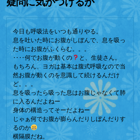
疑問に気がつけるか
の
今日も呼吸法をいつも通りやる。
息を吐いた時にお腹がしぼんで、息を吸っ
た時にお腹がふくらむ。。。
‥‥何でお腹が動くの
と、生徒さん。
もちろん、ヨガは基本は腹式呼吸なので当
然お腹が動くのを意識して続けるんだけ
ど。。。
息を吸ったら吸った息はお腹じゃなくて肺
に入るんだよねー
身体の構造ってそーだよねー
じゃぁ何でお腹が膨らんだりしぼんだりす
るのか
横隔膜だね。