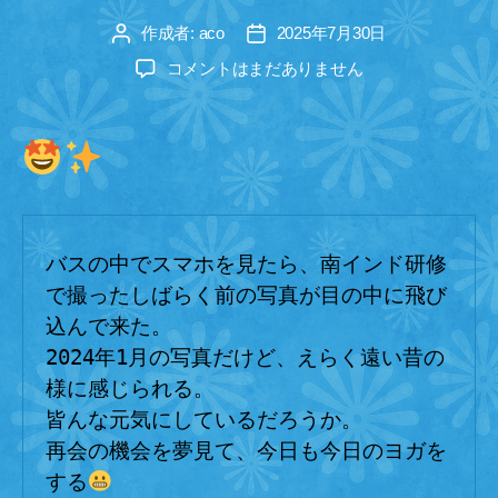
リ
ー
作成者:
aco
2025年7月30日
投
投
稿
稿
イ
コメントはまだありません
者
日
ン
ド
の
写
真
へ
バスの中でスマホを見たら、南インド研修
の
で撮ったしばらく前の写真が目の中に飛び
込んで来た。
2024年1月の写真だけど、えらく遠い昔の
様に感じられる。
皆んな元気にしているだろうか。
再会の機会を夢見て、今日も今日のヨガを
する