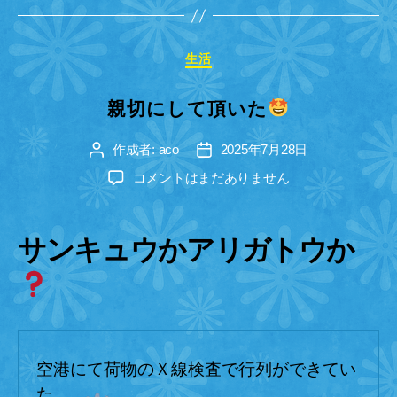
カ
生活
テ
ゴ
親切にして頂いた
リ
ー
作成者:
aco
2025年7月28日
投
投
稿
稿
親
コメントはまだありません
者
日
切
に
し
サンキュウかアリガトウか
て
頂
い
た
へ
空港にて荷物のＸ線検査で行列ができてい
の
た。