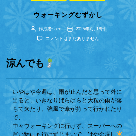
テ
ゴ
ウォーキングむずかし
リ
ー
作成者:
aco
2025年7月18日
投
投
稿
稿
ウ
コメントはまだありません
者
日
ォ
ー
キ
涼んでも
ン
グ
む
ず
いやはや今週は、雨が止んだと思って外に
か
し
出ると、いきなりばらばらと大粒の雨が落
へ
ちて来たり、強風で傘が持って行かれたり
の
で、
中々ウォーキングに行けず、スーパーへの
買い物にも行けずじまいで、はや金曜日