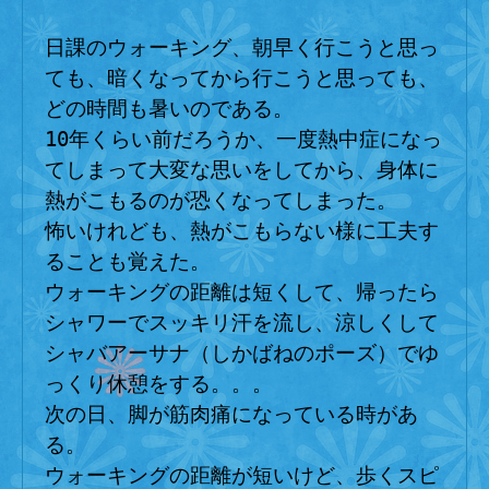
行
日課のウォーキング、朝早く行こうと思っ
け
な
ても、暗くなってから行こうと思っても、
い
どの時間も暑いのである。
し
10年くらい前だろうか、一度熱中症になっ
てしまって大変な思いをしてから、身体に
へ
の
熱がこもるのが恐くなってしまった。
怖いけれども、熱がこもらない様に工夫す
ることも覚えた。
ウォーキングの距離は短くして、帰ったら
シャワーでスッキリ汗を流し、涼しくして
シャバアーサナ（しかばねのポーズ）でゆ
っくり休憩をする。。。
次の日、脚が筋肉痛になっている時があ
る。
ウォーキングの距離が短いけど、歩くスピ