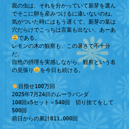
親の虫は、それを分かっていて新芽を選ん
でそこに卵を産みつけるに違いないのね。
気がついた時にはもう遅くて、新芽の葉は
穴だらけでこっちは言葉も出ない、あーあ
である。
レモンの木の観察も、この暑さで不十分
だ。
自然の摂理を実感しながら、観察という名
の見張り
を今日も続ける。
目指せ100万回
2025年7月24日のムーラバンダ
108回x5セット＝540回　切り捨てをして
500回
前日からの累計811,000回