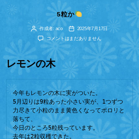
テ
ゴ
5粒か
リ
ー
作成者:
aco
2025年7月17日
投
投
稿
稿
5
コメントはまだありません
者
日
粒
か
レモンの木
へ
の
今年もレモンの木に実がついた。
5月辺りは9粒あった小さい実が、1つずつ
力尽きて小粒のまま黄色くなってポロリと
落ちて、
今日のところ5粒残っています。
去年は2粒収穫できた。