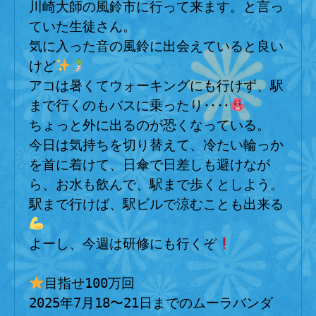
川崎大師の風鈴市に行って来ます。と言っ
ていた生徒さん。
気に入った音の風鈴に出会えていると良い
けど
アコは暑くてウォーキングにも行けず、駅
まで行くのもバスに乗ったり‥‥
ちょっと外に出るのが恐くなっている。
今日は気持ちを切り替えて、冷たい輪っか
を首に着けて、日傘で日差しも避けなが
ら、お水も飲んで、駅まで歩くとしよう。
駅まで行けば、駅ビルで涼むことも出来る
よーし、今週は研修にも行くぞ
目指せ100万回
2025年7月18〜21日までのムーラバンダ