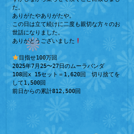
た。
ありがたやありがたや。
この日は立て続けに二度も親切な方々のお
世話になりました。
ありがとうございました
目指せ100万回
2025年7月25〜27日のムーラバンダ
108回x 15セット＝1,620回　切り捨てを
して1,500回
前日からの累計812,500回