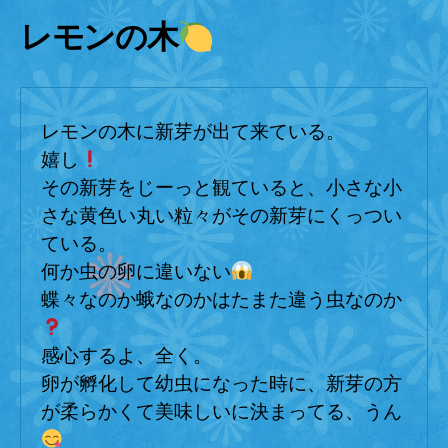
不
レモンの木
十
分
へ
レモンの木に新芽が出て来ている。
の
嬉し
その新芽をじーっと観ていると、小さな小
さな黄色い丸い粒々がその新芽にくっつい
ている。
何か虫の卵に違いない
蝶々なのか蛾なのかはたまた違う虫なのか
感心するよ、全く。
卵が孵化して幼虫になった時に、新芽の方
が柔らかくて美味しいに決まってる、うん