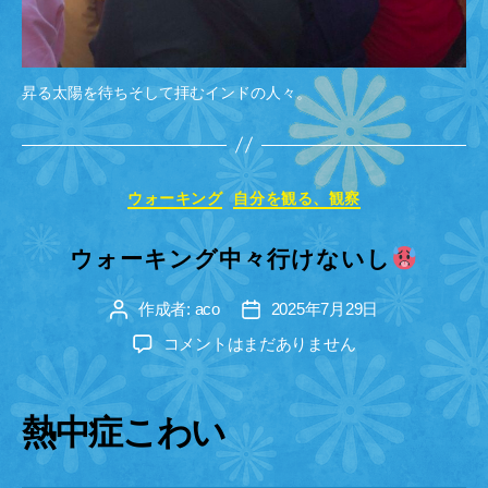
昇る太陽を待ちそして拝むインドの人々。
カ
ウォーキング
自分を観る、観察
テ
ゴ
ウォーキング中々行けないし
リ
ー
作成者:
aco
2025年7月29日
投
投
稿
稿
ウ
コメントはまだありません
者
日
ォ
ー
キ
熱中症こわい
ン
グ
中々