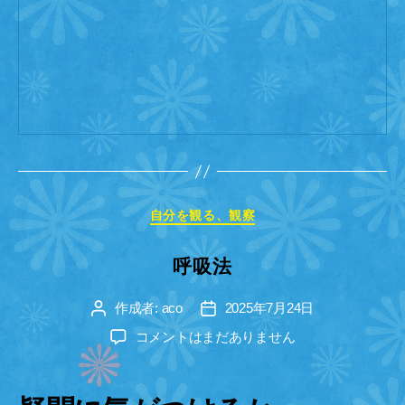
カ
自分を観る、観察
テ
ゴ
呼吸法
リ
ー
作成者:
aco
2025年7月24日
投
投
稿
稿
呼
コメントはまだありません
者
日
吸
法
へ