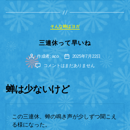
カ
そんな時はヨガ
テ
ゴ
三連休って早いね
リ
ー
作成者:
aco
2025年7月22日
投
投
稿
稿
三
コメントはまだありません
者
日
連
休
っ
蝉は少ないけど
て
早
い
ね
この三連休、蝉の鳴き声が少しずつ聞こえ
へ
の
る様になった。