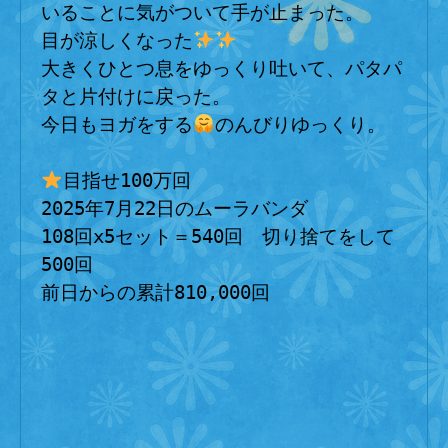
いることに気がついて手が止まった。
目が涼しくなった
大きくひとつ息をゆっくり吐いて、パタパ
タと片付けに戻った。
今日もヨガをする
のんびりゆっくり。
目指せ100万回
2025年7月22日のムーラバンダ
108回x5セット＝540回　切り捨てをして
500回
前日からの累計810,000回