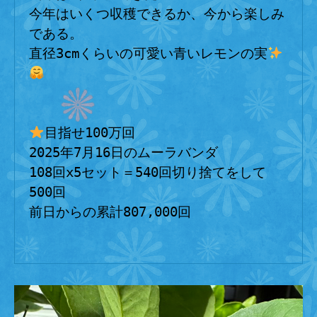
今年はいくつ収穫できるか、今から楽しみ
である。
直径3cmくらいの可愛い青いレモンの実
目指せ100万回
2025年7月16日のムーラバンダ
108回x5セット＝540回切り捨てをして
500回
前日からの累計807,000回