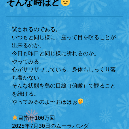
そんな時ほど
ね
へ
の
試されるのである。
いつもと同じ様に、座って目を瞑ることが
出来るのか。
今日も昨日と同じ様に祈れるのか。
やってみる。
心がザワザワしている。身体もしっくり落
ち着かない。
そんな状態を鳥の目線（俯瞰）で観ること
を続ける。
やってみるのよ〜おほほぉ
目指せ100万回
2025年7月30日のムーラバンダ