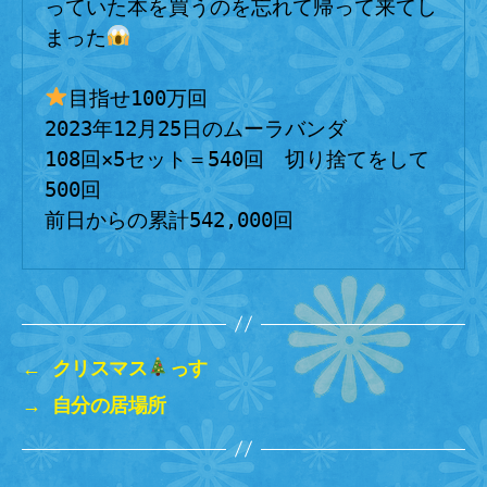
っていた本を買うのを忘れて帰って来てし
まった
目指せ100万回

2023年12月25日のムーラバンダ

108回×5セット＝540回　切り捨てをして
500回

前日からの累計542,000回
←
クリスマス
っす
→
自分の居場所