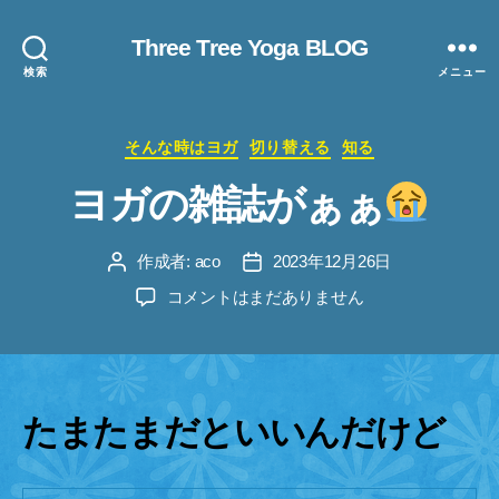
Three Tree Yoga BLOG
検索
メニュー
カ
そんな時はヨガ
切り替える
知る
テ
ヨガの雑誌がぁぁ
ゴ
リ
ー
作成者:
aco
2023年12月26日
投
投
稿
稿
ヨ
コメントはまだありません
者
日
ガ
の
雑
誌
が
たまたまだといいんだけど
ぁ
ぁ