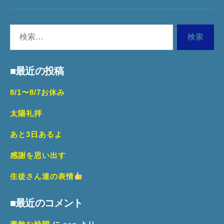
Yo
検
WE
索
対
■最近の投稿
象:
8/1〜8/7お休み
太陽礼拝
あと3日あるよ
感謝を思い出す
生徒さん達の表情
■最近のコメント