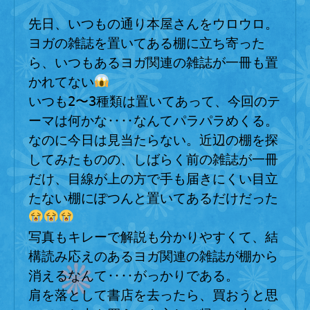
へ
先日、いつもの通り本屋さんをウロウロ。
の
ヨガの雑誌を置いてある棚に立ち寄った
ら、いつもあるヨガ関連の雑誌が一冊も置
かれてない
いつも2〜3種類は置いてあって、今回のテ
ーマは何かな‥‥なんてパラパラめくる。
なのに今日は見当たらない。近辺の棚を探
してみたものの、しばらく前の雑誌が一冊
だけ、目線が上の方で手も届きにくい目立
たない棚にぽつんと置いてあるだけだった
写真もキレーで解説も分かりやすくて、結
構読み応えのあるヨガ関連の雑誌が棚から
消えるなんて‥‥がっかりである。

肩を落として書店を去ったら、買おうと思