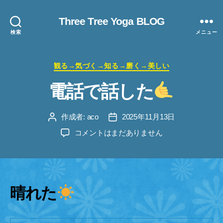
Three Tree Yoga BLOG
検索
メニュー
カ
観る→気づく→知る→磨く→美しい
テ
電話で話した
ゴ
リ
ー
作成者:
aco
2025年11月13日
投
投
稿
稿
電
コメントはまだありません
者
日
話
で
話
し
た
晴れた
へ
の