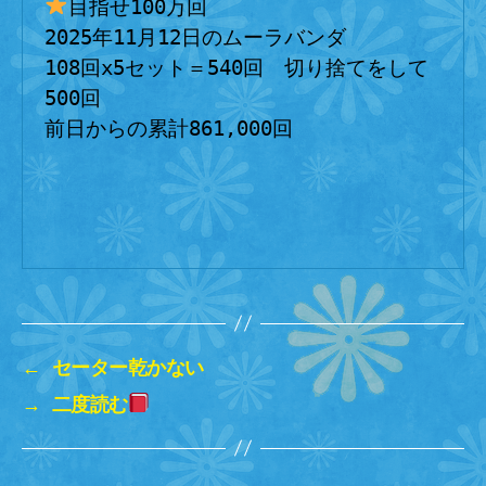
目指せ100万回
2025年11月12日のムーラバンダ
108回x5セット＝540回　切り捨てをして
500回
前日からの累計861,000回
←
セーター乾かない
→
二度読む