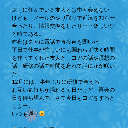
遠くに住んでいる友人とは中々会えない。
けども、メールのやり取りで近況を知らせ
合ったり、情報交換をしたり‥‥楽しいひ
と時である。
昨夜は久々に電話で直接声を聞いた。
平日で仕事が忙しいにも関わらず快く時間
を作ってくれた友人と、ヨガの話や瞑想の
話、研修の話で時間を忘れて話に花が咲い
た。
12月には、半年ぶりに研修で会える。
お互い気持ちが揺れる毎日だけど、再会の
日を待ち望んで、さて今日もヨガをすると
しよー。
いつも通り