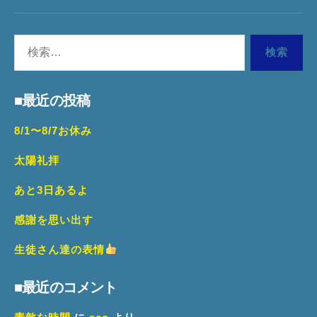
Yo
検
WE
索
対
■最近の投稿
象:
8/1〜8/7お休み
太陽礼拝
あと3日あるよ
感謝を思い出す
生徒さん達の表情
■最近のコメント