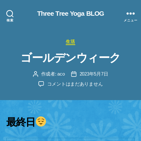
Three Tree Yoga BLOG
検索
メニュー
カ
生活
テ
ゴールデンウィーク
ゴ
リ
ー
作成者:
aco
2023年5月7日
投
投
稿
稿
ゴ
コメントはまだありません
者
日
ー
ル
デ
ン
ウ
最終日
ィ
ー
ク