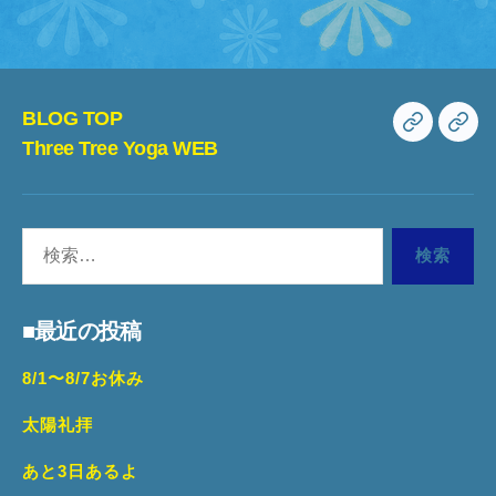
BLOG TOP
BLOG
Th
Three Tree Yoga WEB
TOP
Tre
Yo
検
WE
索
対
■最近の投稿
象:
8/1〜8/7お休み
太陽礼拝
あと3日あるよ