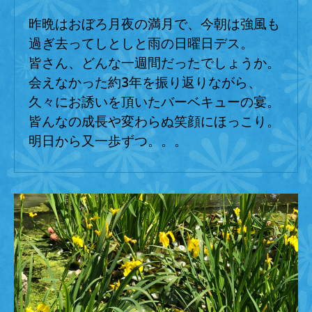
へ
昨晩はおぼろ月夜の満月で、今朝は強風も
の
過ぎ去ってしとしと雨の日曜日デス。

皆さん、どんな一週間だったでしょうか。

会えなかった約3年を振り返りながら、
久々にお誘いを頂いたバーベキューの宴。
皆んなの成長や変わらぬ笑顔にほっこり。