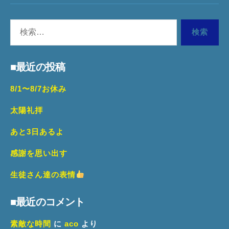
Yo
検
WE
索
対
■最近の投稿
象:
8/1〜8/7お休み
太陽礼拝
あと3日あるよ
感謝を思い出す
生徒さん達の表情
■最近のコメント
素敵な時間
に
aco
より