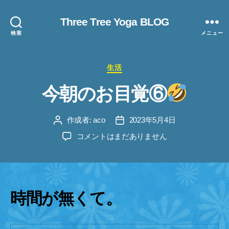
Three Tree Yoga BLOG
検索
メニュー
カ
生活
テ
今朝のお目覚⑥
ゴ
リ
ー
作成者:
aco
2023年5月4日
投
投
稿
稿
今
コメントはまだありません
者
日
朝
の
お
目
覚
時間が無くて。
⑥
へ